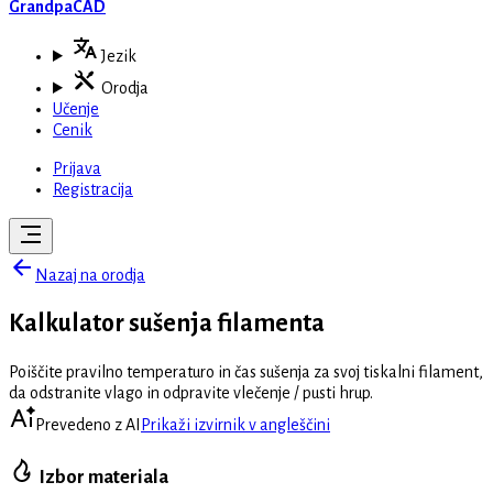
GrandpaCAD
Jezik
Orodja
Učenje
Cenik
Prijava
Registracija
Nazaj na orodja
Kalkulator sušenja filamenta
Poiščite pravilno temperaturo in čas sušenja za svoj tiskalni filament,
da odstranite vlago in odpravite vlečenje / pusti hrup.
Prevedeno z AI
Prikaži izvirnik v angleščini
Izbor materiala