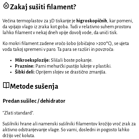
Zakaj sušiti filament?
Večina termoplastov za 3D tiskanje je
higroskopičnih
, kar pomeni,
da vpijajo vlago iz zraka kot goba. Tudi v relativno suhem prostoru
lahko filament v nekaj dneh vpije dovolj vode, da uniči tisk.
Ko mokri filament zadene vročo šobo (običajno >200°C), se ujeta
voda takoj spremeni v paro. Ta para se razširi in povzroča:
Mikroeksplozije:
Slišali boste pokanje.
Praznine:
Parni mehurčki pustijo luknje v plastiki.
Šibki deli:
Oprijem slojev se drastično zmanjša.
Metode sušenja
Predan sušilec / dehidrator
"Zlati standard".
Sušilniki hrane ali namenski sušilniki filamentov krožijo vroč zrak za
aktivno odstranjevanje vlage. So varni, dosledni in pogosto lahko
držijo več koluta.