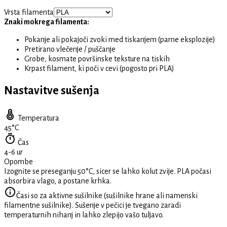
Vrsta filamenta
Znaki mokrega filamenta:
Pokanje ali pokajoči zvoki med tiskanjem (parne eksplozije)
Pretirano vlečenje / puščanje
Grobe, kosmate površinske teksture na tiskih
Krpast filament, ki poči v cevi (pogosto pri PLA)
Nastavitve sušenja
Temperatura
45
°C
Čas
4-6 ur
Opombe
Izognite se preseganju 50°C, sicer se lahko kolut zvije. PLA počasi
absorbira vlago, a postane krhka.
Časi so za aktivne sušilnike (sušilnike hrane ali namenski
filamentne sušilnike). Sušenje v pečici je tvegano zaradi
temperaturnih nihanj in lahko zlepijo vašo tuljavo.