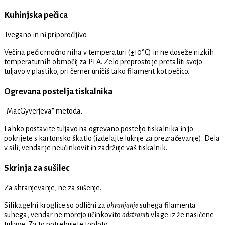
Kuhinjska pečica
Tvegano in ni priporočljivo.
Večina pečic močno niha v temperaturi (±10°C) in ne doseže nizkih
temperaturnih območij za PLA. Zelo preprosto je pretaliti svojo
tuljavo v plastiko, pri čemer uničiš tako filament kot pečico.
Ogrevana postelja tiskalnika
"MacGyverjeva" metoda.
Lahko postavite tuljavo na ogrevano posteljo tiskalnika in jo
pokrijete s kartonsko škatlo (izdelajte luknje za prezračevanje). Dela
v sili, vendar je neučinkovit in zadržuje vaš tiskalnik.
Skrinja za sušilec
Za shranjevanje, ne za sušenje.
Silikagelni kroglice so odlični za
ohranjanje
suhega filamenta
suhega, vendar ne morejo učinkovito
odstraniti
vlage iz že nasičene
tuljave. Za to potrebujete toploto.