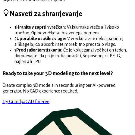
Nasveti za shranjevanje
1
Hranite v zaprtih vrečkah:
Vakuumske vreče ali visoko
trpežne Ziploc vrečke so bistvenega pomena.
2
Uporabite osušilec vlage:
V vrečko vrzite nekaj pakiranj
silikagela, da absorbirate morebitno preostalo vlago.
3
Pred sušenjem tiskanja:
Če je kolut zunaj več kot en teden,
domnevajte, da ga je treba posušiti, še posebej za PETG,
najlon ali TPU.
Ready to take your 3D modeling to the next level?
Create complex 3D models in seconds using our AI-powered
generator. No CAD experience required.
Try GrandpaCAD for Free