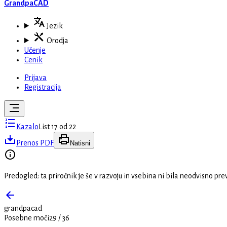
GrandpaCAD
Jezik
Orodja
Učenje
Cenik
Prijava
Registracija
Kazalo
List 17 od 22
Prenos PDF
Natisni
Predogled: ta priročnik je še v razvoju in vsebina ni bila neodvisno pre
grandpacad
Posebne moči
29
/
36