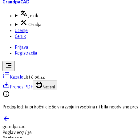
GrandpaCAD
Jezik
Orodja
Učenje
Cenik
Prijava
Registracija
Kazalo
List 6 od 22
Prenos PDF
Natisni
Predogled: ta priročnik je še v razvoju in vsebina ni bila neodvisno pre
grandpacad
Poglavje
07
/
36