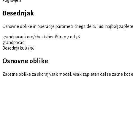
Poglavje 2
Besednjak
Osnovne oblike in operacije parametričnega dela. Tudi najbolj zaplet
grandpacad.com/cheatsheet
Stran 7 od 36
grandpacad
Besednjak
08
/
36
Osnovne oblike
Začetne oblike za skoraj vsak model. Vsak zapleten del se začne kot e