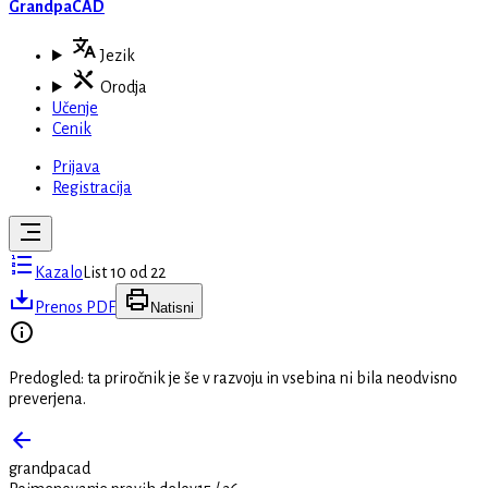
GrandpaCAD
Jezik
Orodja
Učenje
Cenik
Prijava
Registracija
Kazalo
List 10 od 22
Prenos PDF
Natisni
Predogled: ta priročnik je še v razvoju in vsebina ni bila neodvisno
preverjena.
grandpacad