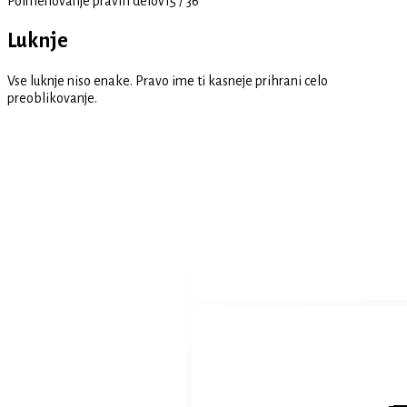
Poimenovanje pravih delov
15
/
36
Luknje
Vse luknje niso enake. Pravo ime ti kasneje prihrani celo
preoblikovanje.