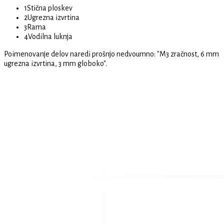
1
Stična ploskev
2
Ugrezna izvrtina
3
Rama
4
Vodilna luknja
Poimenovanje delov naredi prošnjo nedvoumno: "M3 zračnost, 6 mm
ugrezna izvrtina, 3 mm globoko".