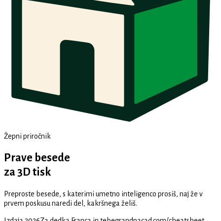
Žepni priročnik
Prave besede
za 3D tisk
Preproste besede, s katerimi umetno inteligenco prosiš, naj že v
prvem poskusu naredi del, kakršnega želiš.
Izdaja 2026
Za dedka Franca in tebe
grandpacad.com/cheatsheet