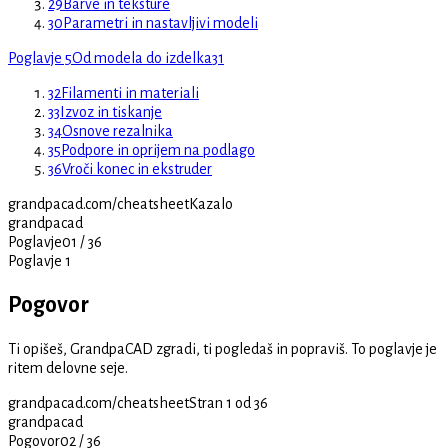
29
Barve in teksture
30
Parametri in nastavljivi modeli
Poglavje 5
Od modela do izdelka
31
32
Filamenti in materiali
33
Izvoz in tiskanje
34
Osnove rezalnika
35
Podpore in oprijem na podlago
36
Vroči konec in ekstruder
grandpacad.com/cheatsheet
Kazalo
grandpacad
Poglavje
01
/
36
Poglavje 1
Pogovor
Ti opišeš, GrandpaCAD zgradi, ti pogledaš in popraviš. To poglavje je
ritem delovne seje.
grandpacad.com/cheatsheet
Stran 1 od 36
grandpacad
Pogovor
02
/
36