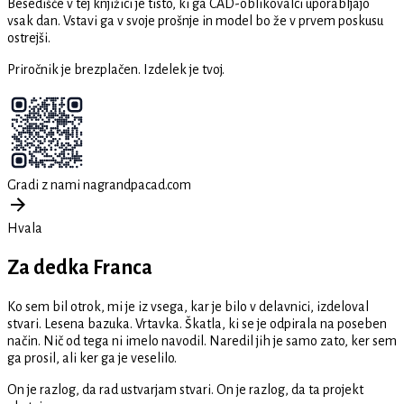
Besedišče v tej knjižici je tisto, ki ga CAD-oblikovalci uporabljajo
vsak dan. Vstavi ga v svoje prošnje in model bo že v prvem poskusu
ostrejši.
Priročnik je brezplačen. Izdelek je tvoj.
Gradi z nami na
grandpacad.com
Hvala
Za dedka Franca
Ko sem bil otrok, mi je iz vsega, kar je bilo v delavnici, izdeloval
stvari. Lesena bazuka. Vrtavka. Škatla, ki se je odpirala na poseben
način. Nič od tega ni imelo navodil. Naredil jih je samo zato, ker sem
ga prosil, ali ker ga je veselilo.
On je razlog, da rad ustvarjam stvari. On je razlog, da ta projekt