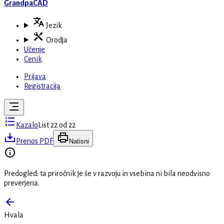
GrandpaCAD
Jezik
Orodja
Učenje
Cenik
Prijava
Registracija
Kazalo
List 22 od 22
Prenos PDF
Natisni
Predogled: ta priročnik je še v razvoju in vsebina ni bila neodvisno
preverjena.
Hvala