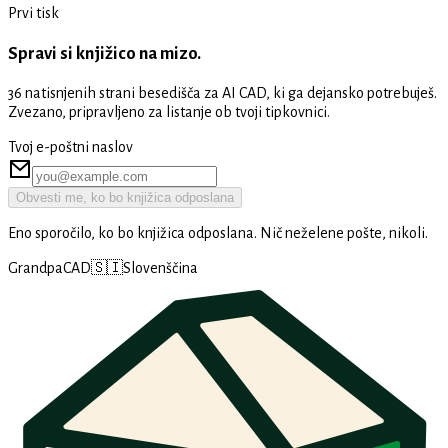
Prvi tisk
Spravi si knjižico na mizo.
36 natisnjenih strani besedišča za AI CAD, ki ga dejansko potrebuješ.
Zvezano, pripravljeno za listanje ob tvoji tipkovnici.
Tvoj e-poštni naslov
Obvesti me, ko bo knjižica odposlana
Eno sporočilo, ko bo knjižica odposlana. Nič neželene pošte, nikoli.
GrandpaCAD
🇸🇮
Slovenščina