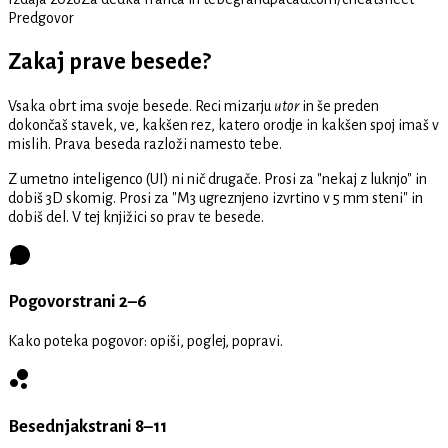
Predgovor
Zakaj prave besede?
Vsaka obrt ima svoje besede. Reci mizarju
utor
in še preden
dokončaš stavek, ve, kakšen rez, katero orodje in kakšen spoj imaš v
mislih. Prava beseda razloži namesto tebe.
Z umetno inteligenco (UI) ni nič drugače. Prosi za "nekaj z luknjo" in
dobiš 3D skomig. Prosi za "M3 ugreznjeno izvrtino v 5 mm steni" in
dobiš del. V tej knjižici so prav te besede.
Pogovor
strani 2–6
Kako poteka pogovor: opiši, poglej, popravi.
Besednjak
strani 8–11