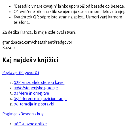
"Besedilo v narekovajih" lahko uporabiš od besede do besede.
Oštevilčene pike na sliki se ujemajo s seznamom delov ob njej.
Kvadratek QR odpre isto stran na spletu. Usmeri vanj kamero
telefona.
Za dedka Franca, ki mi je izdeloval stvari.
grandpacad.com/cheatsheet
Predgovor
Kazalo
Kaj najdeš v knjižici
Poglavje 1
Pogovor
01
02
Prvi izdelek: stenski kavelj
03
Večstopenjske gradnje
04
Mere in omejitve
05
Reference in pozicioniranje
06
Iteracija in popravki
Poglavje 2
Besednjak
07
08
Osnovne oblike