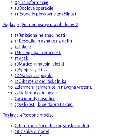
09
Transformacije
10
Boolove operacije
11
Robne in ploskovne značilnosti
Poglavje 3
Poimenovanje pravih delov
12
13
Funkcionalne značilnosti
14
Besedilo in oznake na delih
15
Luknje
16
Prileganja in zračnosti
17
Vijaki
18
Matice in navojni vložki
19
Spoji za 3D tisk
20
Natisljivi spojniki
21
Gibanje in deli tiskalnika
22
Jermeni, jermenice in navojna vretena
23
Elektronika in nosilci
24
Gridfinity posodice
25
Velikosti, ki se dobro tiskajo
Poglavje 4
Posebne moči
26
27
Parametrični deli in organski modeli
28
Iz slike v model