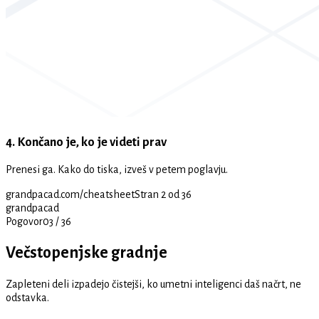
4. Končano je, ko je videti prav
Prenesi ga. Kako do tiska, izveš v petem poglavju.
grandpacad.com/cheatsheet
Stran 2 od 36
grandpacad
Pogovor
03
/
36
Večstopenjske gradnje
Zapleteni deli izpadejo čistejši, ko umetni inteligenci daš načrt, ne
odstavka.