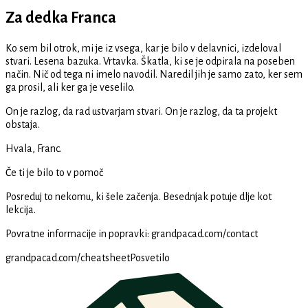
Za dedka Franca
Ko sem bil otrok, mi je iz vsega, kar je bilo v delavnici, izdeloval
stvari. Lesena bazuka. Vrtavka. Škatla, ki se je odpirala na poseben
način. Nič od tega ni imelo navodil. Naredil jih je samo zato, ker sem
ga prosil, ali ker ga je veselilo.
On je razlog, da rad ustvarjam stvari. On je razlog, da ta projekt
obstaja.
Hvala, Franc.
Če ti je bilo to v pomoč
Posreduj to nekomu, ki šele začenja. Besednjak potuje dlje kot
lekcija.
Povratne informacije in popravki
:
grandpacad.com/contact
grandpacad.com/cheatsheet
Posvetilo