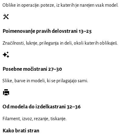
Oblike in operacije: poteze, iz katerih je narejen vsak model.
Poimenovanje pravih delov
strani 13–25
Značilnosti, luknje, prileganja in deli, okoli katerih oblikuješ.
Posebne moči
strani 27–30
Slike, barve in modeli, ki se prilagajajo sami.
Od modela do izdelka
strani 32–36
Filament, izvoz, rezanje, tiskanje.
Kako brati stran