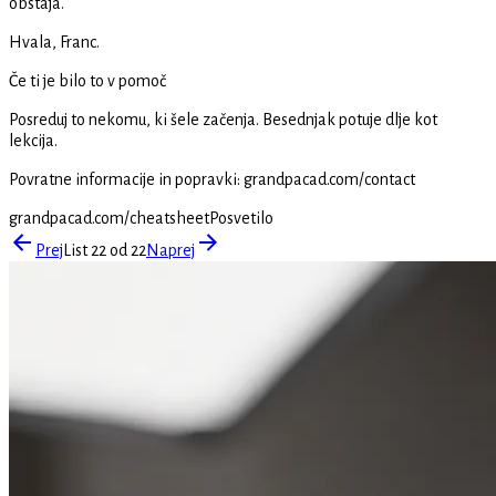
obstaja.
Hvala, Franc.
Če ti je bilo to v pomoč
Posreduj to nekomu, ki šele začenja. Besednjak potuje dlje kot
lekcija.
Povratne informacije in popravki
:
grandpacad.com/contact
grandpacad.com/cheatsheet
Posvetilo
Prej
List 22 od 22
Naprej