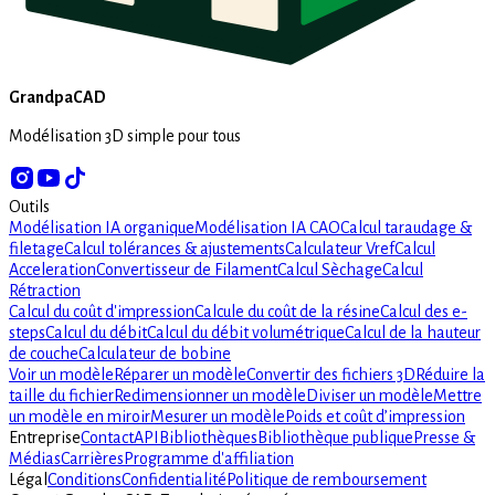
GrandpaCAD
Modélisation 3D simple pour tous
Outils
Modélisation IA organique
Modélisation IA CAO
Calcul taraudage &
filetage
Calcul tolérances & ajustements
Calculateur Vref
Calcul
Acceleration
Convertisseur de Filament
Calcul Sèchage
Calcul
Rétraction
Calcul du coût d'impression
Calcule du coût de la résine
Calcul des e-
steps
Calcul du débit
Calcul du débit volumétrique
Calcul de la hauteur
de couche
Calculateur de bobine
Voir un modèle
Réparer un modèle
Convertir des fichiers 3D
Réduire la
taille du fichier
Redimensionner un modèle
Diviser un modèle
Mettre
un modèle en miroir
Mesurer un modèle
Poids et coût d’impression
Entreprise
Contact
API
Bibliothèques
Bibliothèque publique
Presse &
Médias
Carrières
Programme d'affiliation
Légal
Conditions
Confidentialité
Politique de remboursement