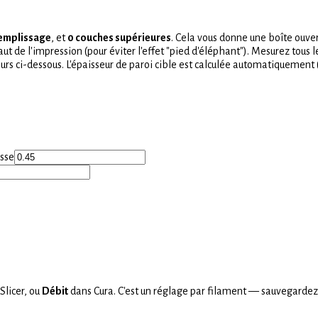
emplissage
, et
0 couches supérieures
. Cela vous donne une boîte ouve
ut de l'impression (pour éviter l'effet "pied d'éléphant"). Mesurez tous l
rs ci-dessous. L'épaisseur de paroi cible est calculée automatiquement
isse
Slicer, ou
Débit
dans Cura. C'est un réglage par filament — sauvegardez-