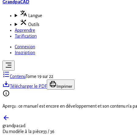
GrandpaCAD
Langue
Outils
Apprendre
Tarification
Connexion
Inscription
Contenu
Tome 19 sur 22
Télécharger le PDF
Imprimer
Aperçu : ce manuel est encore en développement et son contenu n'a p
grandpacad
Du modèle à la pièce
33
/
36