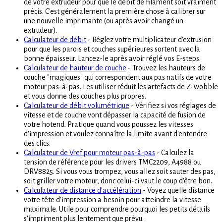
de votre extrudeur pour que le débit de filament soit vraiment
précis. C'est généralement la première chose à calibrer sur
une nouvelle imprimante (ou après avoir changé un
extrudeur).
Calculateur de débit
- Réglez votre multiplicateur d'extrusion
pour que les parois et couches supérieures sortent avec la
bonne épaisseur. Lancez-le après avoir réglé vos E-steps.
Calculateur de hauteur de couche
- Trouvez les hauteurs de
couche "magiques" qui correspondent aux pas natifs de votre
moteur pas-à-pas. Les utiliser réduit les artefacts de Z-wobble
et vous donne des couches plus propres.
Calculateur de débit volumétrique
- Vérifiez si vos réglages de
vitesse et de couche vont dépasser la capacité de fusion de
votre hotend. Pratique quand vous poussez les vitesses
d'impression et voulez connaître la limite avant d'entendre
des clics.
Calculateur de Vref pour moteur pas-à-pas
- Calculez la
tension de référence pour les drivers TMC2209, A4988 ou
DRV8825. Si vous vous trompez, vous allez soit sauter des pas,
soit griller votre moteur, donc celui-ci vaut le coup d'être bon.
Calculateur de distance d'accélération
- Voyez quelle distance
votre tête d'impression a besoin pour atteindre la vitesse
maximale. Utile pour comprendre pourquoi les petits détails
s'impriment plus lentement que prévu.