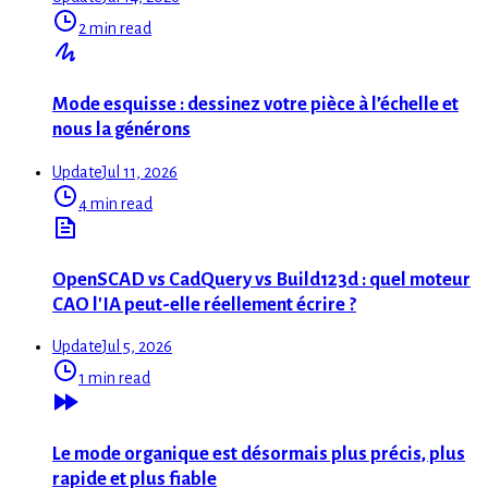
2 min read
Mode esquisse : dessinez votre pièce à l’échelle et
nous la générons
Update
Jul 11, 2026
4 min read
OpenSCAD vs CadQuery vs Build123d : quel moteur
CAO l'IA peut-elle réellement écrire ?
Update
Jul 5, 2026
1 min read
Le mode organique est désormais plus précis, plus
rapide et plus fiable