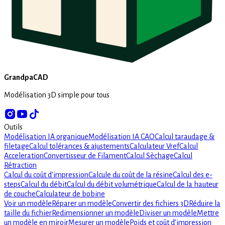
GrandpaCAD
Modélisation 3D simple pour tous
Outils
Modélisation IA organique
Modélisation IA CAO
Calcul taraudage &
filetage
Calcul tolérances & ajustements
Calculateur Vref
Calcul
Acceleration
Convertisseur de Filament
Calcul Sèchage
Calcul
Rétraction
Calcul du coût d'impression
Calcule du coût de la résine
Calcul des e-
steps
Calcul du débit
Calcul du débit volumétrique
Calcul de la hauteur
de couche
Calculateur de bobine
Voir un modèle
Réparer un modèle
Convertir des fichiers 3D
Réduire la
taille du fichier
Redimensionner un modèle
Diviser un modèle
Mettre
un modèle en miroir
Mesurer un modèle
Poids et coût d’impression