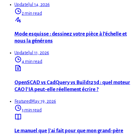
Update
Jul 14, 2026
2 min read
Mode esquisse : dessinez votre pièce à l’échelle et
nous la générons
Update
Jul 11, 2026
4 min read
OpenSCAD vs CadQuery vs Build123d : quel moteur
CAO l'IA peut-elle réellement écrire ?
Featured
May 19, 2026
3 min read
Le manuel que j'ai fait pour que mon grand-père