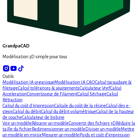
GrandpaCAD
Modélisation 3D simple pour tous
Outils
Modélisation IA organique
Modélisation IA CAO
Calcul taraudage &
filetage
Calcul tolérances & ajustements
Calculateur Vref
Calcul
Acceleration
Convertisseur de Filament
Calcul Sèchage
Calcul
Rétraction
Calcul du coût d'impression
Calcule du coût de la résine
Calcul des e-
steps
Calcul du débit
Calcul du débit volumétrique
Calcul de la hauteur
de couche
Calculateur de bobine
Voir un modèle
Réparer un modèle
Convertir des fichiers 3D
Réduire la
taille du fichier
Redimensionner un modèle
Diviser un modèle
Mettre
un modèle en miroir
Mesurer un modèle
Poids et coût d’impression