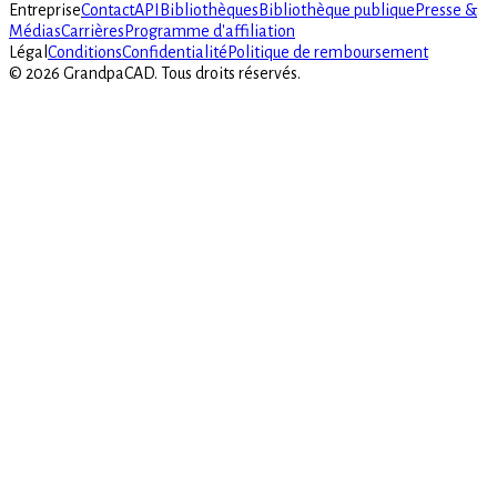
Entreprise
Contact
API
Bibliothèques
Bibliothèque publique
Presse &
Médias
Carrières
Programme d'affiliation
Légal
Conditions
Confidentialité
Politique de remboursement
©
2026
GrandpaCAD.
Tous droits réservés.